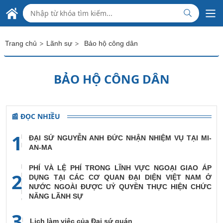
Skip to Main Content
ĐẠI SỨ QUÁN VIỆT NAM
TẠI CỘNG HÒA LIÊN BANG MYANMAR
>
>
Trang chủ
Lãnh sự
Bảo hộ công dân
BẢO HỘ CÔNG DÂN
📰 ĐỌC NHIỀU
1
ĐẠI SỨ NGUYỄN ANH ĐỨC NHẬN NHIỆM VỤ TẠI MI-
AN-MA
PHÍ VÀ LỆ PHÍ TRONG LĨNH VỰC NGOẠI GIAO ÁP
2
DỤNG TẠI CÁC CƠ QUAN ĐẠI DIỆN VIỆT NAM Ở
NƯỚC NGOÀI ĐƯỢC UỶ QUYỀN THỰC HIỆN CHỨC
NĂNG LÃNH SỰ
3
Lịch làm việc của Đại sứ quán