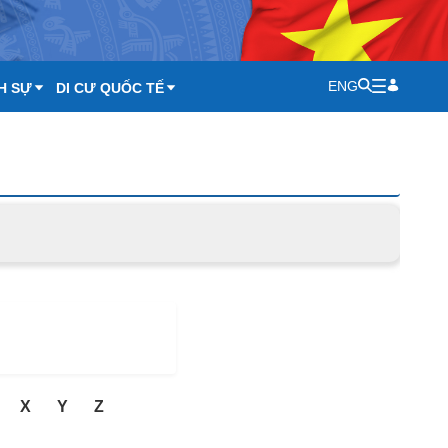
ENG
H SỰ
DI CƯ QUỐC TẾ
X
Y
Z