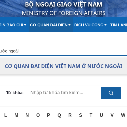
BỘ NGOẠI GIAO VIỆT NAM
MINISTRY OF FOREIGN AFFAIRS
IN BÁO CHÍ
CƠ QUAN ĐẠI DIỆN
DỊCH VỤ CÔNG
TIN LÃN
nước ngoài
CƠ QUAN ĐẠI DIỆN VIỆT NAM Ở NƯỚC NGOÀI
Từ khóa:
L
M
N
O
P
Q
R
S
T
U
V
W