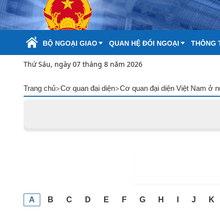
Skip to Main Content
BỘ NGOẠI GIAO
QUAN HỆ ĐỐI NGOẠI
THÔNG T
Thứ Sáu, ngày 07 tháng 8 năm 2026
>
>
Trang chủ
Cơ quan đại diện
Cơ quan đại diện Việt Nam ở 
A
B
C
D
E
F
G
H
I
J
K