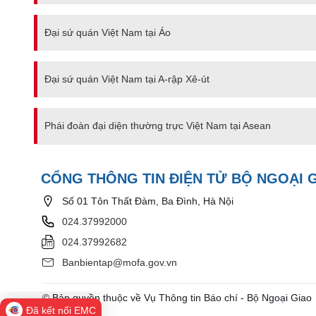
Đại sứ quán Việt Nam tại Áo
Đại sứ quán Việt Nam tại A-rập Xê-út
Phái đoàn đại diện thường trực Việt Nam tại Asean
CỔNG THÔNG TIN ĐIỆN TỬ BỘ NGOẠI 
Số 01 Tôn Thất Đàm, Ba Đình, Hà Nội
024.37992000
024.37992682
Banbientap@mofa.gov.vn
© Bản quyền thuộc về Vụ Thông tin Báo chí - Bộ Ngoại Giao
Đã kết nối EMC