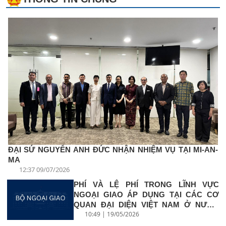
ĐẠI SỨ NGUYỄN ANH ĐỨC NHẬN NHIỆM VỤ TẠI MI-AN-
MA
12:37 09/07/2026
PHÍ VÀ LỆ PHÍ TRONG LĨNH VỰC
NGOẠI GIAO ÁP DỤNG TẠI CÁC CƠ
QUAN ĐẠI DIỆN VIỆT NAM Ở NƯỚC
10:49 | 19/05/2026
NGOÀI...