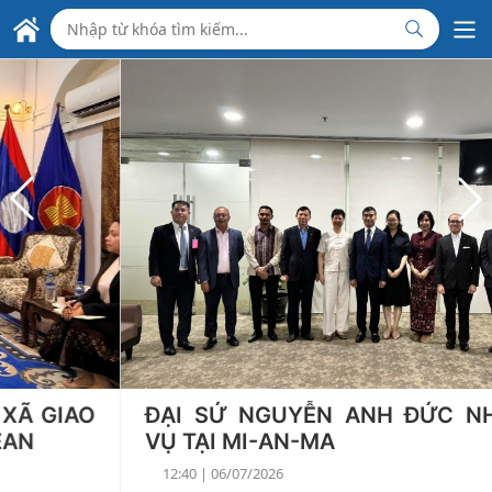
Skip to Main Content
ĐẠI SỨ QUÁN VIỆT NAM
TẠI CỘNG HÒA LIÊN BANG MYANMAR
ĐẠI SỨ NGUYỄN ANH ĐỨC NHẬN NHIỆM
VỤ TẠI MI-AN-MA
12:40 | 06/07/2026