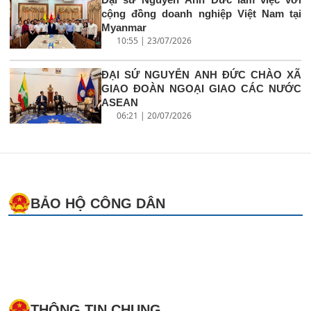
cộng đồng doanh nghiệp Việt Nam tại
Myanmar
10:55 | 23/07/2026
ĐẠI SỨ NGUYỄN ANH ĐỨC CHÀO XÃ
GIAO ĐOÀN NGOẠI GIAO CÁC NƯỚC
ASEAN
06:21 | 20/07/2026
BẢO HỘ CÔNG DÂN
THÔNG TIN CHUNG