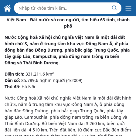
Skip to Main Content
ĐẠI SỨ QUÁN VIỆT NAM
TẠI CỘNG HÒA LIÊN BANG MYANMAR
Việt Nam - Đất nước và con người, tìm hiểu 63 tỉnh, thành
phố
Nước Cộng hoà Xã hội chủ nghĩa Việt Nam là một dải đất
hình chữ S, nằm ở trung tâm khu vực Đông Nam Á, ở phía
đông bán đảo Đông Dương, phía bắc giáp Trung Quốc, phía
tây giáp Lào, Campuchia, phía đông nam trông ra biển
Đông và Thái Bình Dương.
Diện tích:
331.211,6 km²
Dân số:
85.789,6 nghìn người (4/2009)
Thủ đô:
Hà Nội
Nước Cộng hoà Xã hội chủ nghĩa Việt Nam là một dải đất hình
chữ S, nằm ở trung tâm khu vực Đông Nam Á, ở phía đông
bán đảo Đông Dương, phía bắc giáp Trung Quốc, phía tây
giáp Lào, Campuchia, phía đông nam trông ra biển Đông và
Thái Bình Dương. Bờ biển Việt Nam dài 3 260 km, biên giới
đất liền dài 4 510 km. Trên đất liền, từ điểm cực Bắc đến điểm