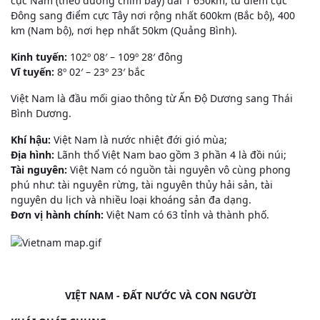
cực Nam (theo đường chim bay) dài 1 650km, từ điểm cực
Đông sang điểm cực Tây nơi rộng nhất 600km (Bắc bộ), 400
km (Nam bộ), nơi hẹp nhất 50km (Quảng Bình).
Kinh tuyến:
102º 08′ – 109º 28′ đông
Vĩ tuyến:
8º 02′ – 23º 23′ bắc
Việt Nam là đầu mối giao thông từ Ấn Độ Dương sang Thái
Bình Dương.
Khí hậu:
Việt Nam là nước nhiệt đới gió mùa;
Địa hình:
Lãnh thổ Việt Nam bao gồm 3 phần 4 là đồi núi;
Tài nguyên:
Việt Nam có nguồn tài nguyên vô cùng phong
phú như: tài nguyên rừng, tài nguyên thủy hải sản, tài
nguyên du lịch và nhiều loại khoáng sản đa dạng.
Đơn vị hành chính:
Việt Nam có 63 tỉnh và thành phố.
VIỆT NAM - ĐẤT NƯỚC VÀ CON NGƯỜI