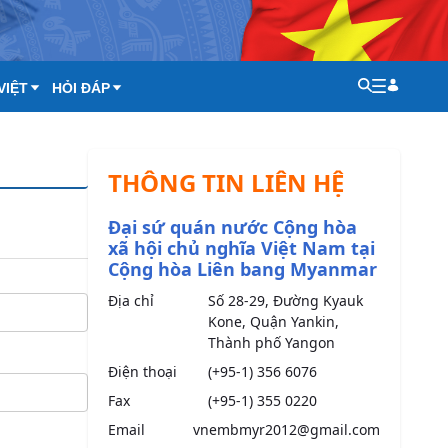
VIỆT
HỎI ĐÁP
THÔNG TIN LIÊN HỆ
Đại sứ quán nước Cộng hòa
xã hội chủ nghĩa Việt Nam tại
Cộng hòa Liên bang Myanmar
Địa chỉ
Số 28-29, Đường Kyauk
Kone, Quận Yankin,
Thành phố Yangon
Điện thoại
(+95-1) 356 6076
Fax
(+95-1) 355 0220
Email
vnembmyr2012@gmail.com