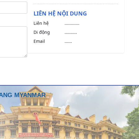
LIÊN HỆ NỘI DUNG
Liên hệ
............
Di động
..........
Email
......
 BANG MYANMAR