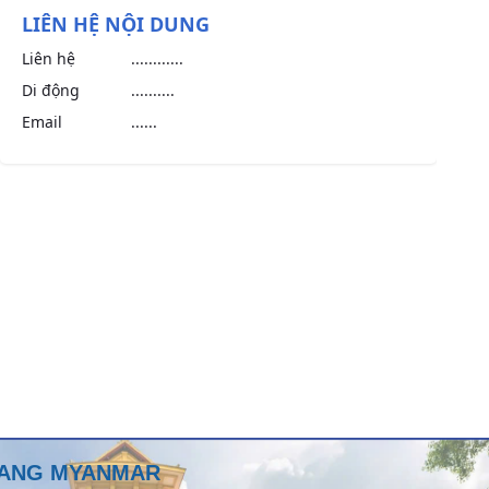
LIÊN HỆ NỘI DUNG
Liên hệ
............
Di động
..........
Email
......
 BANG MYANMAR