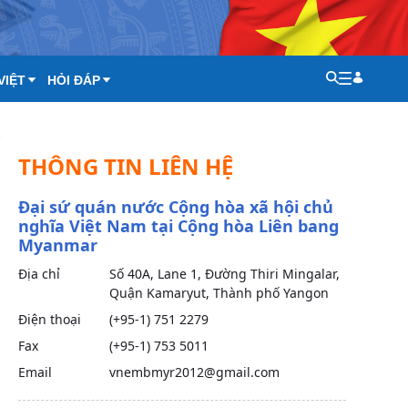
VIỆT
HỎI ĐÁP
THÔNG TIN LIÊN HỆ
Đại sứ quán nước Cộng hòa xã hội chủ
nghĩa Việt Nam tại Cộng hòa Liên bang
Myanmar
Địa chỉ
Số 40A, Lane 1, Đường Thiri Mingalar,
Quận Kamaryut, Thành phố Yangon
Điện thoại
(+95-1) 751 2279
Fax
(+95-1) 753 5011
Email
vnembmyr2012@gmail.com