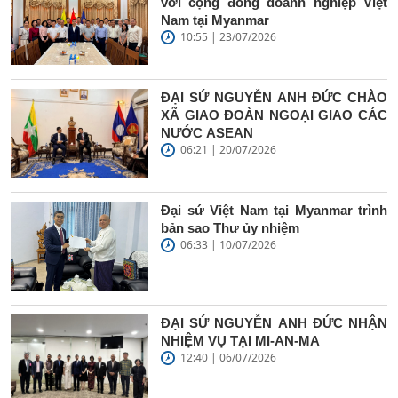
với cộng đồng doanh nghiệp Việt
Nam tại Myanmar
10:55 | 23/07/2026
ĐẠI SỨ NGUYỄN ANH ĐỨC CHÀO
XÃ GIAO ĐOÀN NGOẠI GIAO CÁC
NƯỚC ASEAN
06:21 | 20/07/2026
Đại sứ Việt Nam tại Myanmar trình
bản sao Thư ủy nhiệm
06:33 | 10/07/2026
ĐẠI SỨ NGUYỄN ANH ĐỨC NHẬN
NHIỆM VỤ TẠI MI-AN-MA
12:40 | 06/07/2026