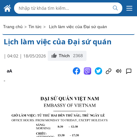
Skip to Main Content
ĐẠI SỨ QUÁN VIỆT NAM
TẠI CỘNG HÒA LIÊN BANG MYANMAR
>
>
Trang chủ
Tin tức
Lịch làm việc của Đại sứ quán
Lịch làm việc của Đại sứ quán
| 04:02 | 18/05/2026
Thích
2368
aA
-