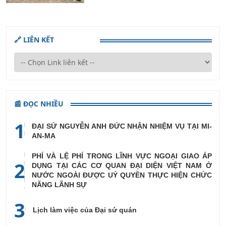
🔗 LIÊN KẾT
📰 ĐỌC NHIỀU
1
ĐẠI SỨ NGUYỄN ANH ĐỨC NHẬN NHIỆM VỤ TẠI MI-
AN-MA
PHÍ VÀ LỆ PHÍ TRONG LĨNH VỰC NGOẠI GIAO ÁP
2
DỤNG TẠI CÁC CƠ QUAN ĐẠI DIỆN VIỆT NAM Ở
NƯỚC NGOÀI ĐƯỢC UỶ QUYỀN THỰC HIỆN CHỨC
NĂNG LÃNH SỰ
3
Lịch làm việc của Đại sứ quán